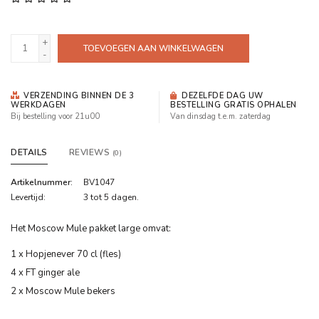
+
TOEVOEGEN AAN WINKELWAGEN
-
VERZENDING BINNEN DE 3
DEZELFDE DAG UW
WERKDAGEN
BESTELLING GRATIS OPHALEN
Bij bestelling voor 21u00
Van dinsdag t.e.m. zaterdag
DETAILS
REVIEWS
(0)
Artikelnummer:
BV1047
Levertijd:
3 tot 5 dagen.
Het Moscow Mule pakket large omvat:
1 x Hopjenever 70 cl (fles)
4 x FT ginger ale
2 x Moscow Mule bekers