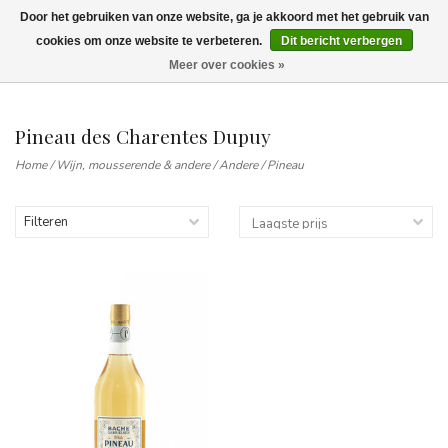
Door het gebruiken van onze website, ga je akkoord met het gebruik van
Wij leveren tot aan uw deur. Afhalen is mogelijk.
cookies om onze website te verbeteren.
Dit bericht verbergen
Meer over cookies »
0
Pineau des Charentes Dupuy
Home
/
Wijn, mousserende & andere
/
Andere
/
Pineau
Filteren