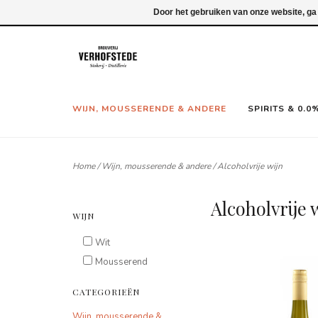
Inloggen
Door het gebruiken van onze website, ga
WIJN, MOUSSERENDE & ANDERE
SPIRITS & 0.0
Home
/
Wijn, mousserende & andere
/
Alcoholvrije wijn
Alcoholvrije 
WIJN
Wit
Mousserend
CATEGORIEËN
Wijn, mousserende &