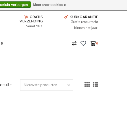
Wij leveren tot aan uw deur. Afhalen is mogelijk.
bericht verbergen
Meer over cookies »
GRATIS
KURKGARANTIE
VERZENDING
Gratis retourrecht
Vanaf 90 €
binnen het jaar.
NS
0
results