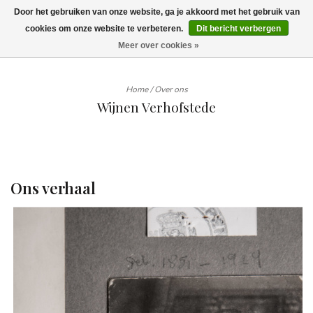
Door het gebruiken van onze website, ga je akkoord met het gebruik van
Wij leveren tot aan uw deur. Afhalen is mogelijk.
cookies om onze website te verbeteren.
Dit bericht verbergen
Meer over cookies »
0
Home
/
Over ons
Wijnen Verhofstede
Ons verhaal