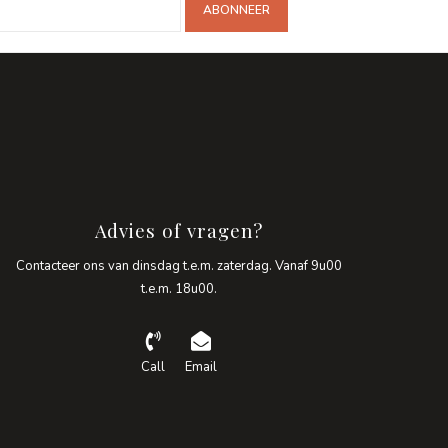
ABONNEER
Advies of vragen?
Contacteer ons van dinsdag t.e.m. zaterdag. Vanaf 9u00
t.e.m. 18u00.
Call
Email