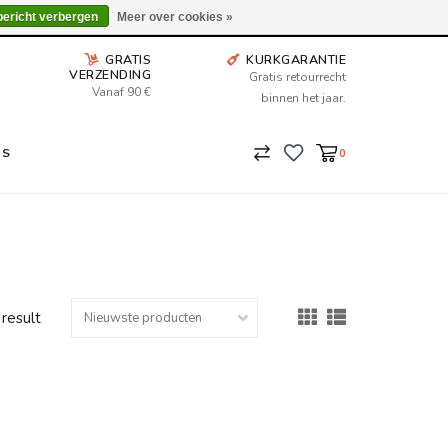
Wij leveren tot aan uw deur. Afhalen is mogelijk.
bericht verbergen
Meer over cookies »
GRATIS
KURKGARANTIE
VERZENDING
Gratis retourrecht
Vanaf 90 €
binnen het jaar.
NS
0
 result