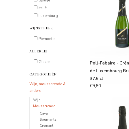
Spanje
Italië
Luxemburg
WIJNSTREEK
Piemonte
ALLERLEI
Glazen
Poll-Fabaire - Cré
de Luxembourg Brut
CATEGORIEËN
37.5 cl
Wijn, mousserende &
€9,80
andere
Wijn
Mousserende
Cava
Spumante
Cremant