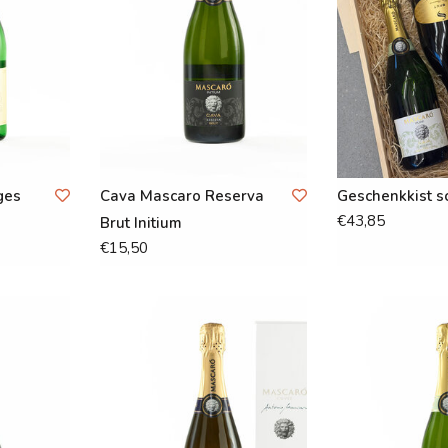
ges
Cava Mascaro Reserva
Geschenkkist s
€43,85
Brut Initium
€15,50