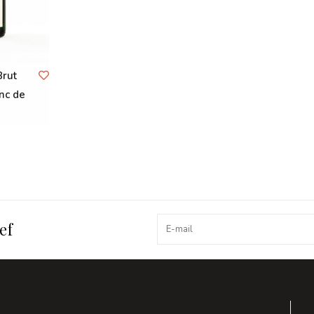
rut
nc de
ef