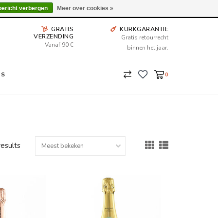
Wij leveren tot aan uw deur. Afhalen is mogelijk.
bericht verbergen
Meer over cookies »
GRATIS
KURKGARANTIE
VERZENDING
Gratis retourrecht
Vanaf 90 €
binnen het jaar.
NS
0
results