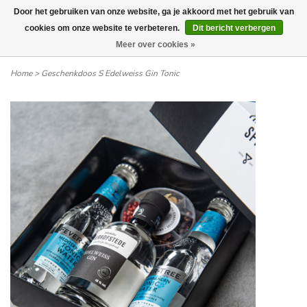
Door het gebruiken van onze website, ga je akkoord met het gebruik van
Wij leveren tot aan uw deur. Afhalen is mogelijk.
cookies om onze website te verbeteren.
Dit bericht verbergen
Meer over cookies »
0
Home
>
Geschenkdoos S Edelweiss Gin Tonic