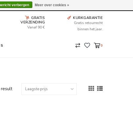
Wij leveren tot aan uw deur. Afhalen is mogelijk.
bericht verbergen
Meer over cookies »
GRATIS
KURKGARANTIE
VERZENDING
Gratis retourrecht
Vanaf 90 €
binnen het jaar.
NS
0
 result