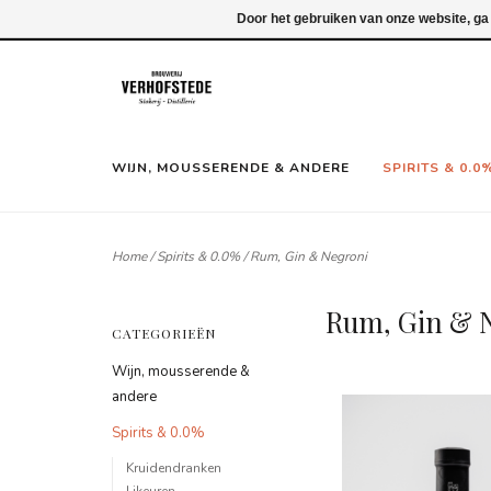
Inloggen
Door het gebruiken van onze website, ga
WIJN, MOUSSERENDE & ANDERE
SPIRITS & 0.0
Home
/
Spirits & 0.0%
/
Rum, Gin & Negroni
Rum, Gin & 
CATEGORIEËN
Wijn, mousserende &
andere
Spirits & 0.0%
Kruidendranken