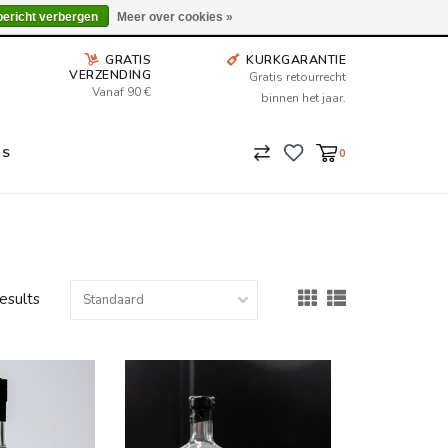
Wij leveren tot aan uw deur. Afhalen is mogelijk.
bericht verbergen
Meer over cookies »
GRATIS
KURKGARANTIE
VERZENDING
Gratis retourrecht
Vanaf 90 €
binnen het jaar.
NS
0
results