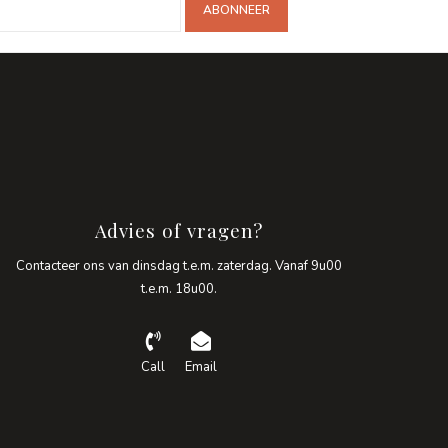
ABONNEER
Advies of vragen?
Contacteer ons van dinsdag t.e.m. zaterdag. Vanaf 9u00
t.e.m. 18u00.
Call
Email