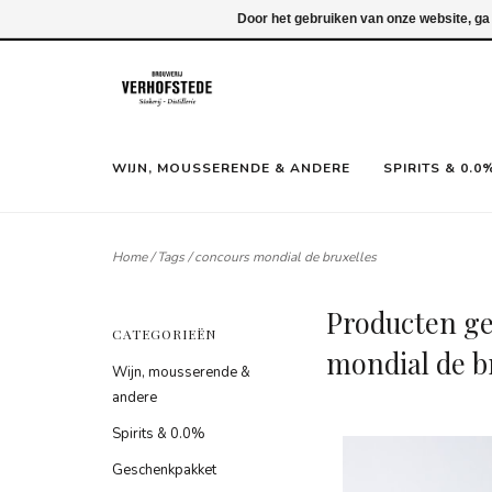
Inloggen
Door het gebruiken van onze website, ga
WIJN, MOUSSERENDE & ANDERE
SPIRITS & 0.0
Home
/
Tags
/
concours mondial de bruxelles
Producten g
CATEGORIEËN
mondial de b
Wijn, mousserende &
andere
Spirits & 0.0%
Geschenkpakket