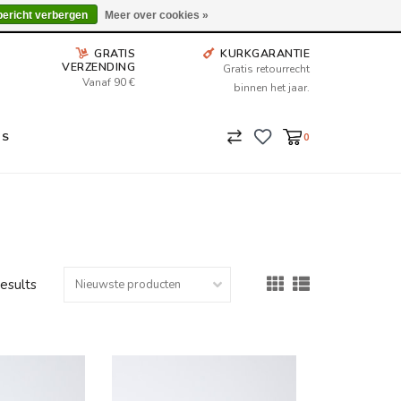
Wij leveren tot aan uw deur. Afhalen is mogelijk.
bericht verbergen
Meer over cookies »
GRATIS
KURKGARANTIE
VERZENDING
Gratis retourrecht
Vanaf 90 €
binnen het jaar.
NS
0
results