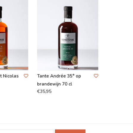
t Nicolas
Tante Andrée 35° op
brandewijn 70 cl
€35,95