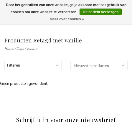
Door het gebruiken van onze website, ga je akkoord met het gebruik van
Wij leveren tot aan uw deur. Afhalen is mogelijk.
cookies om onze website te verbeteren.
Dit bericht verbergen
Meer over cookies »
0
Producten getagd met vanille
Home
/
Tags
/
vanille
Filteren
Geen producten gevonden!...
Schrijf u in voor onze nieuwsbrief