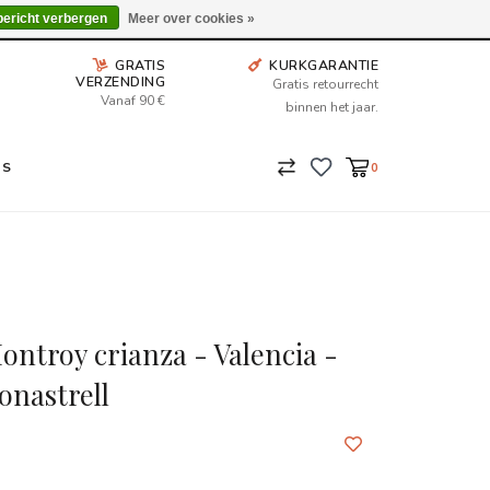
Wij leveren tot aan uw deur. Afhalen is mogelijk.
bericht verbergen
Meer over cookies »
GRATIS
KURKGARANTIE
VERZENDING
Gratis retourrecht
Vanaf 90 €
binnen het jaar.
NS
0
Montroy crianza - Valencia -
onastrell