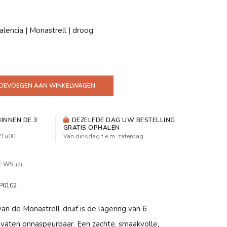
alencia | Monastrell | droog
OEVOEGEN AAN WINKELWAGEN
INNEN DE 3
DEZELFDE DAG UW BESTELLING
GRATIS OPHALEN
 21u00
Van dinsdag t.e.m. zaterdag
IEWS
(0)
P0102
an de Monastrell-druif is de lagering van 6
vaten onnaspeurbaar. Een zachte, smaakvolle,