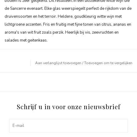
bodem is zeer gelijkend. Dit resulteert in een uitstekende witte wijn die
de Sancerre evenaart. Elke glas weerspiegelt perfect de rijkdom van de
druivensoorten en het terroir. Heldere, goudkleurig witte wijn met
lichtgroene accenten. Fris en fruitig met fijne tonen van citrus, ananas en
aroma's van wit fruit zoals perzik. Heerlijk bij vis, zeevruchten en
salades met geitenkaas.
Aan verlanglijst toevoegen
/
Toevoegen om te vergelijken
Schrijf u in voor onze nieuwsbrief