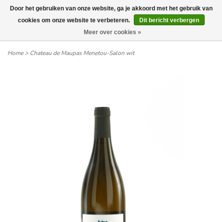
Door het gebruiken van onze website, ga je akkoord met het gebruik van
Wij leveren tot aan uw deur. Afhalen is mogelijk.
cookies om onze website te verbeteren.
Dit bericht verbergen
Meer over cookies »
0
Home
>
Chateau de Maupas Menetou-Salon wit