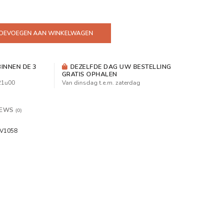
OEVOEGEN AAN WINKELWAGEN
INNEN DE 3
DEZELFDE DAG UW BESTELLING
GRATIS OPHALEN
 21u00
Van dinsdag t.e.m. zaterdag
IEWS
(0)
V1058