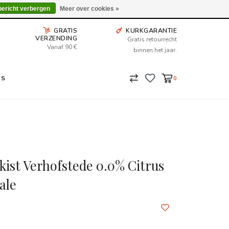
Wij leveren tot aan uw deur. Afhalen is mogelijk.
bericht verbergen
Meer over cookies »
GRATIS
KURKGARANTIE
VERZENDING
Gratis retourrecht
Vanaf 90 €
binnen het jaar.
NS
0
ist Verhofstede 0.0% Citrus
ale