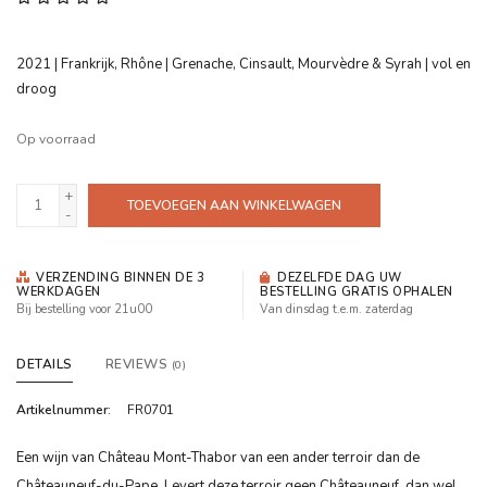
2021 | Frankrijk, Rhône | Grenache, Cinsault, Mourvèdre & Syrah | vol en
droog
Op voorraad
+
TOEVOEGEN AAN WINKELWAGEN
-
VERZENDING BINNEN DE 3
DEZELFDE DAG UW
WERKDAGEN
BESTELLING GRATIS OPHALEN
Bij bestelling voor 21u00
Van dinsdag t.e.m. zaterdag
DETAILS
REVIEWS
(0)
Artikelnummer:
FR0701
Een wijn van Château Mont-Thabor van een ander terroir dan de
Châteauneuf-du-Pape. Levert deze terroir geen Châteauneuf, dan wel