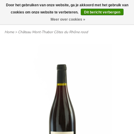
Door het gebruiken van onze website, ga je akkoord met het gebruik van
Wij leveren tot aan uw deur. Afhalen is mogelijk.
cookies om onze website te verbeteren.
Dit bericht verbergen
Meer over cookies »
0
Home
>
Château Mont-Thabor Côtes du Rhône rood