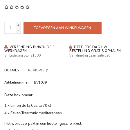
+
TOEVOEGEN AAN WINKELWAGEN
-
VERZENDING BINNEN DE 3
DEZELFDE DAG UW
WERKDAGEN
BESTELLING GRATIS OPHALEN
Bij bestelling voor 21u00
Van dinsdag t.e.m. zaterdag
DETAILS
REVIEWS
(0)
Artikelnummer:
BV1039
Deze box omvat:
1 x Limon de la Casita 70 cl
4 x Fever-Tree tonic mediteranean
Het wordt verpakt in een houten geschenkkist.