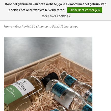
Door het gebruiken van onze website, ga je akkoord met het gebruik van
Wij leveren tot aan uw deur. Afhalen is mogelijk.
cookies om onze website te verbeteren.
Dit bericht verbergen
Meer over cookies »
0
Home
>
Geschenkkist L Limoncello Spritz / Limonicious