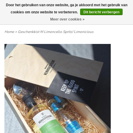
Door het gebruiken van onze website, ga je akkoord met het gebruik van
Wij leveren tot aan uw deur. Afhalen is mogelijk.
cookies om onze website te verbeteren.
Dit bericht verbergen
Meer over cookies »
0
Home
>
Geschenkkist M Limoncello Spritz/ Limonicious