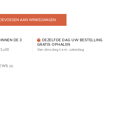
OEVOEGEN AAN WINKELWAGEN
INNEN DE 3
DEZELFDE DAG UW BESTELLING
GRATIS OPHALEN
 21u00
Van dinsdag t.e.m. zaterdag
IEWS
(0)