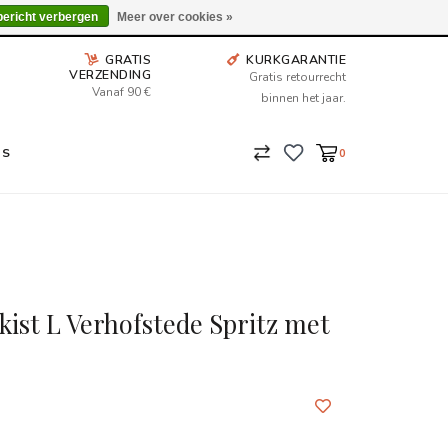
Wij leveren tot aan uw deur. Afhalen is mogelijk.
bericht verbergen
Meer over cookies »
GRATIS
KURKGARANTIE
VERZENDING
Gratis retourrecht
Vanaf 90 €
binnen het jaar.
NS
0
ist L Verhofstede Spritz met