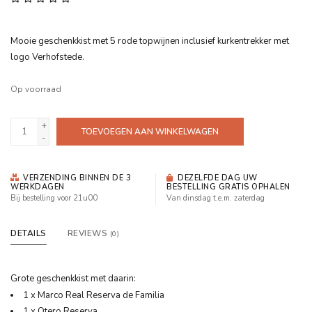
Mooie geschenkkist met 5 rode topwijnen inclusief kurkentrekker met
logo Verhofstede.
Op voorraad
+
TOEVOEGEN AAN WINKELWAGEN
-
VERZENDING BINNEN DE 3
DEZELFDE DAG UW
WERKDAGEN
BESTELLING GRATIS OPHALEN
Bij bestelling voor 21u00
Van dinsdag t.e.m. zaterdag
DETAILS
REVIEWS
(0)
Grote geschenkkist met daarin:
1 x Marco Real Reserva de Familia
1 x Otero Reserva