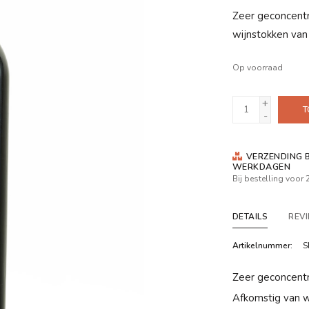
Zeer geconcentr
wijnstokken van 
Op voorraad
+
T
-
VERZENDING B
WERKDAGEN
Bij bestelling voor
DETAILS
REV
Artikelnummer:
S
Zeer geconcentr
Afkomstig van wi