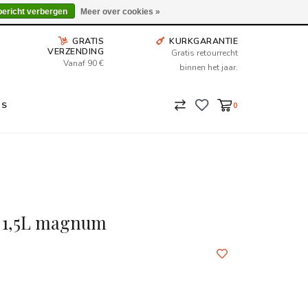
Wij leveren tot aan uw deur. Afhalen is mogelijk.
bericht verbergen
Meer over cookies »
GRATIS
KURKGARANTIE
VERZENDING
Gratis retourrecht
Vanaf 90 €
binnen het jaar.
NS
0
o 1,5L magnum