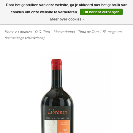
Door het gebruiken van onze website, ga je akkoord met het gebruik van
Wij leveren tot aan uw deur. Afhalen is mogelijk.
cookies om onze website te verbeteren.
Dit bericht verbergen
Meer over cookies »
0
Home
>
Libranza - D.O. Toro – Matarodonda - Tinta de Toro 1,5L magnum
(Inclusief geschenkdoos)