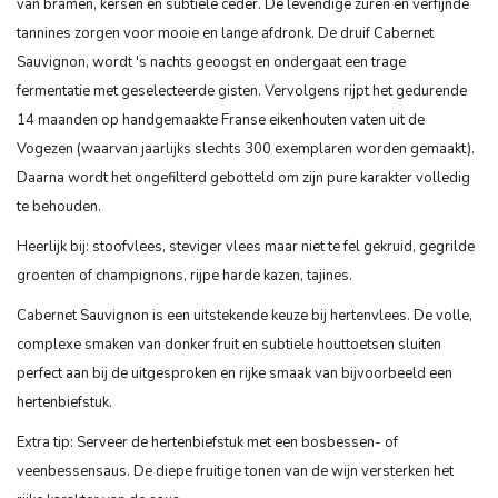
van bramen, kersen en subtiele ceder. De levendige zuren en verfijnde
tannines zorgen voor mooie en lange afdronk. De druif Cabernet
Sauvignon, wordt 's nachts geoogst en ondergaat een trage
fermentatie met geselecteerde gisten. Vervolgens rijpt het gedurende
14 maanden op handgemaakte Franse eikenhouten vaten uit de
Vogezen (waarvan jaarlijks slechts 300 exemplaren worden gemaakt).
Daarna wordt het ongefilterd gebotteld om zijn pure karakter volledig
te behouden.
Heerlijk bij: stoofvlees, steviger vlees maar niet te fel gekruid, gegrilde
groenten of champignons, rijpe harde kazen, tajines.
Cabernet Sauvignon is een uitstekende keuze bij hertenvlees. De volle,
complexe smaken van donker fruit en subtiele houttoetsen sluiten
perfect aan bij de uitgesproken en rijke smaak van bijvoorbeeld een
hertenbiefstuk.
Extra tip: Serveer de hertenbiefstuk met een bosbessen- of
veenbessensaus. De diepe fruitige tonen van de wijn versterken het