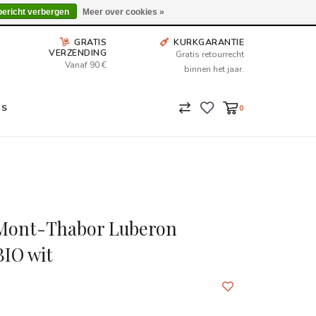
Wij leveren tot aan uw deur. Afhalen is mogelijk.
bericht verbergen
Meer over cookies »
GRATIS
KURKGARANTIE
VERZENDING
Gratis retourrecht
Vanaf 90 €
binnen het jaar.
NS
0
Mont-Thabor Luberon
BIO wit