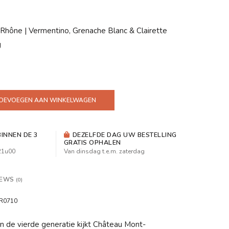
, Rhône | Vermentino, Grenache Blanc & Clairette
g
OEVOEGEN AAN WINKELWAGEN
INNEN DE 3
DEZELFDE DAG UW BESTELLING
GRATIS OPHALEN
 21u00
Van dinsdag t.e.m. zaterdag
IEWS
(0)
R0710
n de vierde generatie kijkt Château Mont-