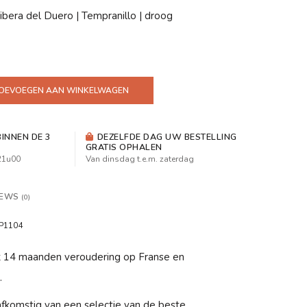
ibera del Duero | Tempranillo | droog
OEVOEGEN AAN WINKELWAGEN
INNEN DE 3
DEZELFDE DAG UW BESTELLING
GRATIS OPHALEN
 21u00
Van dinsdag t.e.m. zaterdag
IEWS
(0)
P1104
t 14 maanden veroudering op Franse en
.
afkomstig van een selectie van de beste