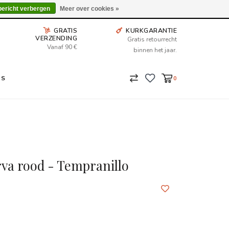
Wij leveren tot aan uw deur. Afhalen is mogelijk.
bericht verbergen
Meer over cookies »
GRATIS
KURKGARANTIE
VERZENDING
Gratis retourrecht
Vanaf 90 €
binnen het jaar.
NS
0
va rood - Tempranillo