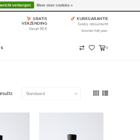
Wij leveren tot aan uw deur. Afhalen is mogelijk.
bericht verbergen
Meer over cookies »
GRATIS
KURKGARANTIE
VERZENDING
Gratis retourrecht
Vanaf 90 €
binnen het jaar.
NS
0
results