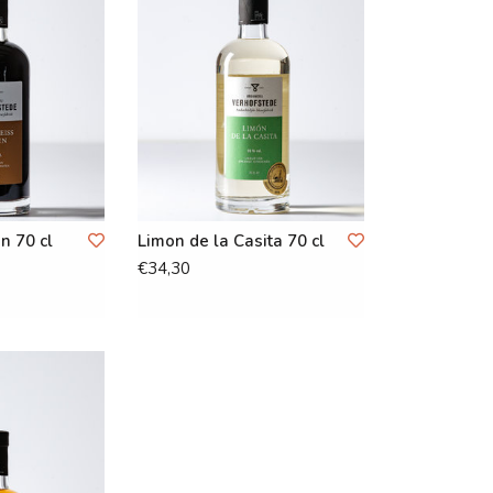
n 70 cl
Limon de la Casita 70 cl
€34,30