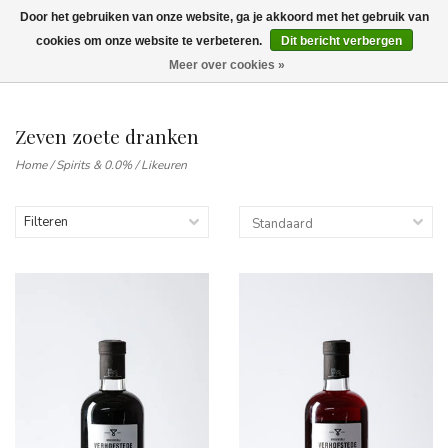
Door het gebruiken van onze website, ga je akkoord met het gebruik van
Wij leveren tot aan uw deur. Afhalen is mogelijk.
cookies om onze website te verbeteren.
Dit bericht verbergen
Meer over cookies »
0
Zeven zoete dranken
Home
/
Spirits & 0.0%
/
Likeuren
Filteren