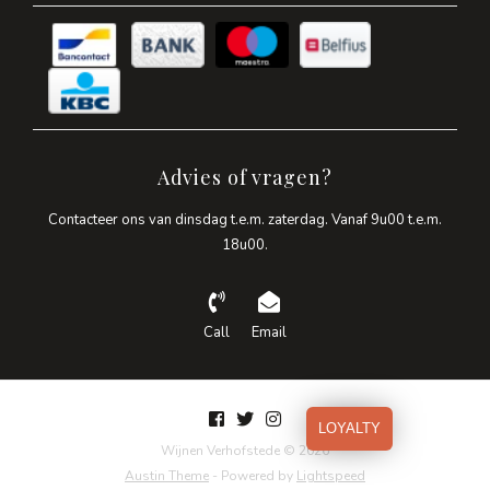
Advies of vragen?
Contacteer ons van dinsdag t.e.m. zaterdag. Vanaf 9u00 t.e.m.
18u00.
Call
Email
LOYALTY
Wijnen Verhofstede © 2026
Austin Theme
- Powered by
Lightspeed