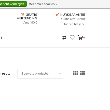
Wij leveren tot aan uw deur. Afhalen is mogelijk.
bericht verbergen
Meer over cookies »
GRATIS
KURKGARANTIE
VERZENDING
Gratis retourrecht
Vanaf 90 €
binnen het jaar.
NS
0
 result