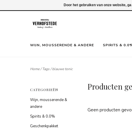
Inloggen
Door het gebruiken van onze website, ga
WIJN, MOUSSERENDE & ANDERE
SPIRITS & 0.0
Home
/
Tags
/
blauwe tonic
Producten ge
CATEGORIEËN
Wijn, mousserende &
andere
Geen producten gevon
Spirits & 0.0%
Geschenkpakket