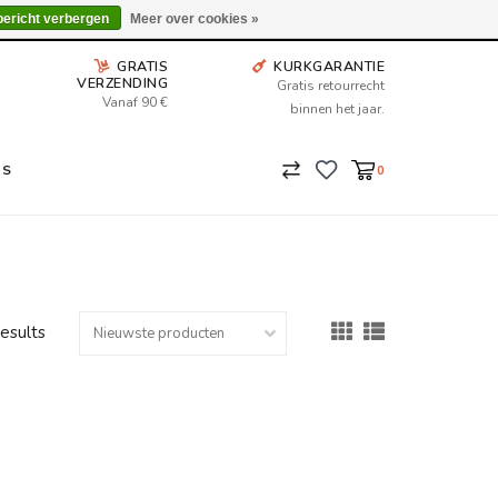
Wij leveren tot aan uw deur. Afhalen is mogelijk.
bericht verbergen
Meer over cookies »
GRATIS
KURKGARANTIE
VERZENDING
Gratis retourrecht
Vanaf 90 €
binnen het jaar.
NS
0
results