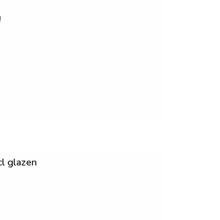
!
l glazen