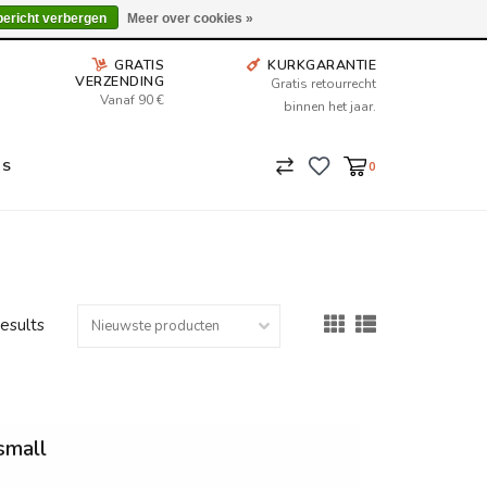
Wij leveren tot aan uw deur. Afhalen is mogelijk.
bericht verbergen
Meer over cookies »
GRATIS
KURKGARANTIE
VERZENDING
Gratis retourrecht
Vanaf 90 €
binnen het jaar.
NS
0
results
small