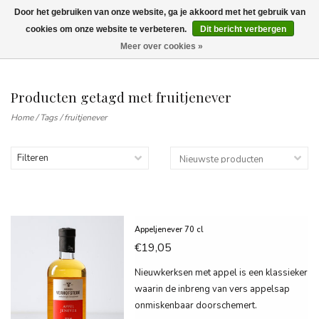
Door het gebruiken van onze website, ga je akkoord met het gebruik van
Wij leveren tot aan uw deur. Afhalen is mogelijk.
cookies om onze website te verbeteren.
Dit bericht verbergen
Meer over cookies »
0
Producten getagd met fruitjenever
Home
/
Tags
/
fruitjenever
Filteren
Appeljenever 70 cl
€19,05
Nieuwkerksen met appel is een klassieker
waarin de inbreng van vers appelsap
onmiskenbaar doorschemert.