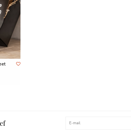
eet
ef