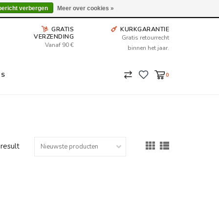
Wij leveren tot aan uw deur. Afhalen is mogelijk.
bericht verbergen
Meer over cookies »
GRATIS
KURKGARANTIE
VERZENDING
Gratis retourrecht
Vanaf 90 €
binnen het jaar.
NS
0
 result