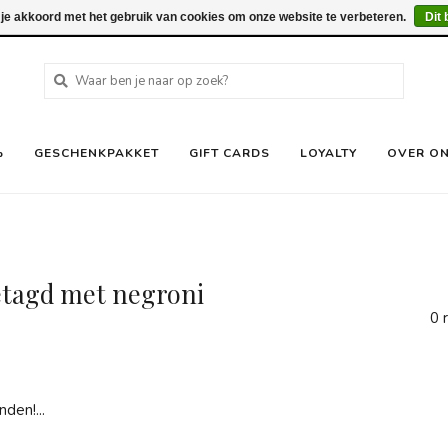
 je akkoord met het gebruik van cookies om onze website te verbeteren.
Dit 
%
GESCHENKPAKKET
GIFT CARDS
LOYALTY
OVER O
etagd met negroni
0 
den!...