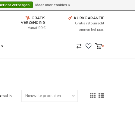
Wij leveren tot aan uw deur. Afhalen is mogelijk.
bericht verbergen
Meer over cookies »
GRATIS
KURKGARANTIE
VERZENDING
Gratis retourrecht
Vanaf 90 €
binnen het jaar.
NS
0
results