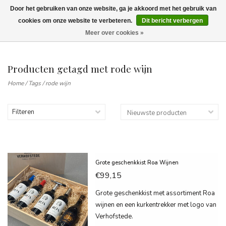
Door het gebruiken van onze website, ga je akkoord met het gebruik van
Wij leveren tot aan uw deur. Afhalen is mogelijk.
cookies om onze website te verbeteren.
Dit bericht verbergen
Meer over cookies »
0
Producten getagd met rode wijn
Home
/
Tags
/
rode wijn
Filteren
Grote geschenkkist Roa Wijnen
€99,15
Grote geschenkkist met assortiment Roa
wijnen en een kurkentrekker met logo van
Verhofstede.