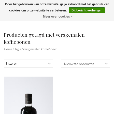
Door het gebruiken van onze website, ga je akkoord met het gebruik van
Wij leveren tot aan uw deur. Afhalen is mogelijk.
cookies om onze website te verbeteren.
Dit bericht verbergen
Meer over cookies »
0
Producten getagd met versgemalen
koffiebonen
Home
/
Tags
/
versgemalen koffiebonen
Filteren