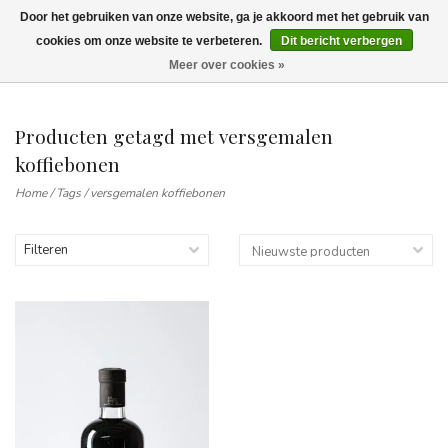
Door het gebruiken van onze website, ga je akkoord met het gebruik van
Wij leveren tot aan uw deur. Afhalen is mogelijk.
cookies om onze website te verbeteren.
Dit bericht verbergen
Meer over cookies »
0
Producten getagd met versgemalen
koffiebonen
Home
/
Tags
/
versgemalen koffiebonen
Filteren