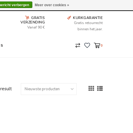
Wij leveren tot aan uw deur. Afhalen is mogelijk.
bericht verbergen
Meer over cookies »
GRATIS
KURKGARANTIE
VERZENDING
Gratis retourrecht
Vanaf 90 €
binnen het jaar.
NS
0
 result