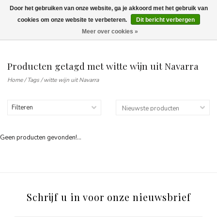
Door het gebruiken van onze website, ga je akkoord met het gebruik van
Wij leveren tot aan uw deur. Afhalen is mogelijk.
cookies om onze website te verbeteren.
Dit bericht verbergen
Meer over cookies »
0
Producten getagd met witte wijn uit Navarra
Home
/
Tags
/
witte wijn uit Navarra
Filteren
Geen producten gevonden!...
Schrijf u in voor onze nieuwsbrief