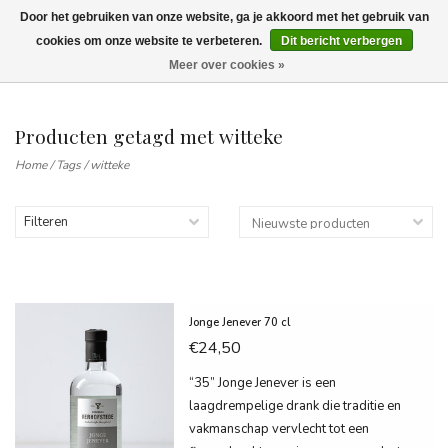
Door het gebruiken van onze website, ga je akkoord met het gebruik van
Wij leveren tot aan uw deur. Afhalen is mogelijk.
cookies om onze website te verbeteren.
Dit bericht verbergen
Meer over cookies »
0
Producten getagd met witteke
Home
/
Tags
/
witteke
Filteren
Jonge Jenever 70 cl
€24,50
“35” Jonge Jenever is een
laagdrempelige drank die traditie en
vakmanschap vervlecht tot een