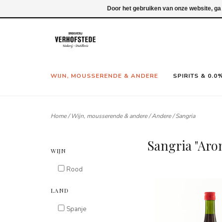
Inloggen
Door het gebruiken van onze website, ga
WIJN, MOUSSERENDE & ANDERE
SPIRITS & 0.0
Home
/
Wijn, mousserende & andere
/
Andere
/
Sangria
Sangria "Aro
WIJN
Rood
LAND
Spanje