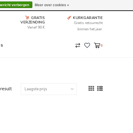
Wij leveren tot aan uw deur. Afhalen is mogelijk.
bericht verbergen
Meer over cookies »
GRATIS
KURKGARANTIE
VERZENDING
Gratis retourrecht
Vanaf 90 €
binnen het jaar.
NS
0
 result