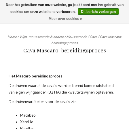
Door het gebruiken van onze website, ga je akkoord met het gebruik van
Wij leveren tot aan uw deur. Afhalen is mogelijk.
cookies om onze website te verbeteren.
Dit bericht verbergen
Meer over cookies »
0
Home
/
Wijn, mousserende & andere
/
Mousserende
/
Cava
/
Cava Mascaro:
bereidingsproces
Cava Mascaro: bereidingsproces
Het Mascaró bereidingsproces
De druiven waaruit de cava's worden bereid komen uitsluitend
van eigen wijngaarden (32 HA) die kwaliteitswijnen opleveren.
De druivenvariëteiten voor de cava's zijn:
Macabeo
Xarel.lo
Parellada