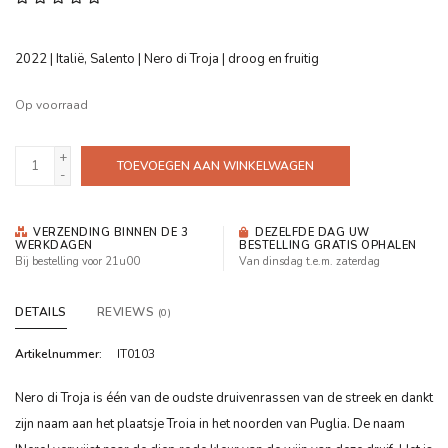
2022 | Italië, Salento | Nero di Troja | droog en fruitig
Op voorraad
+
TOEVOEGEN AAN WINKELWAGEN
-
VERZENDING BINNEN DE 3
DEZELFDE DAG UW
WERKDAGEN
BESTELLING GRATIS OPHALEN
Bij bestelling voor 21u00
Van dinsdag t.e.m. zaterdag
DETAILS
REVIEWS
(0)
Artikelnummer:
IT0103
Nero di Troja is één van de oudste druivenrassen van de streek en dankt
zijn naam aan het plaatsje Troia in het noorden van Puglia. De naam