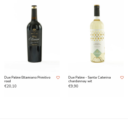
Due Palme Ettamiano Primitivo
Due Palme - Santa Caterina
rood
chardonnay wit
€20,10
€9,90