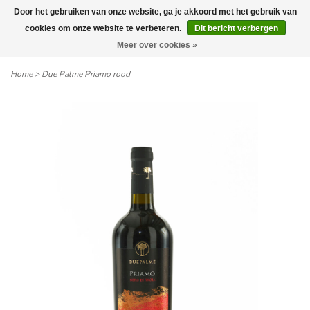
Door het gebruiken van onze website, ga je akkoord met het gebruik van
Wij leveren tot aan uw deur. Afhalen is mogelijk.
cookies om onze website te verbeteren.
Dit bericht verbergen
Meer over cookies »
0
Home
>
Due Palme Priamo rood