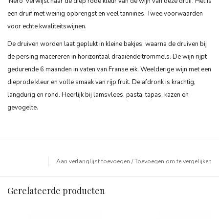
'Nero' verwijst naar de diep rode kleur van de wijn van deze druif. Het is
een druif met weinig opbrengst en veel tannines. Twee voorwaarden
voor echte kwaliteitswijnen.
De druiven worden laat geplukt in kleine bakjes, waarna de druiven bij
de persing macereren in horizontaal draaiende trommels. De wijn rijpt
gedurende 6 maanden in vaten van Franse eik. Weelderige wijn met een
dieprode kleur en volle smaak van rijp fruit. De afdronk is krachtig,
langdurig en rond. Heerlijk bij lamsvlees, pasta, tapas, kazen en
gevogelte.
Aan verlanglijst toevoegen
/
Toevoegen om te vergelijken
Gerelateerde producten