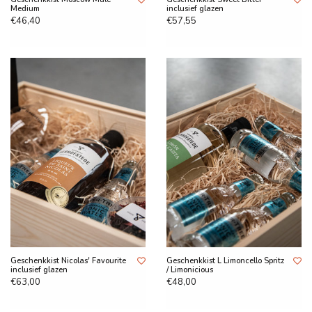
Medium
inclusief glazen
€46,40
€57,55
Geschenkkist Nicolas' Favourite
Geschenkkist L Limoncello Spritz
inclusief glazen
/ Limonicious
€63,00
€48,00