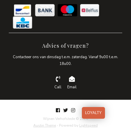
Advies of vragen?
Contacteer ons van dinsdag t.e.m. zaterdag. Vanaf 9u00 t.e.m.
18u00.
Call
Email
LOYALTY
Wijnen Verhofstede © 2026
Austin Theme
- Powered by
Lightspeed