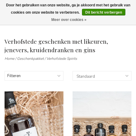
Door het gebruiken van onze website, ga je akkoord met het gebruik van
Wij leveren tot aan uw deur. Afhalen is mogelijk.
cookies om onze website te verbeteren.
Dit bericht verbergen
Meer over cookies »
0
Verhofstede geschenken met likeuren,
jenevers, kruidendranken en gins
Home
/
Geschenkpakket
/
Verhofstede Spirits
Filteren