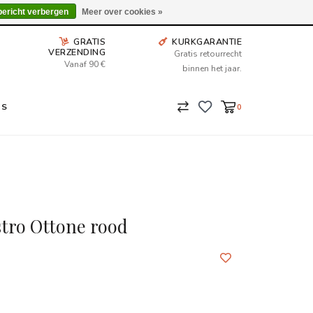
Wij leveren tot aan uw deur. Afhalen is mogelijk.
bericht verbergen
Meer over cookies »
GRATIS
KURKGARANTIE
VERZENDING
Gratis retourrecht
Vanaf 90 €
binnen het jaar.
NS
0
stro Ottone rood