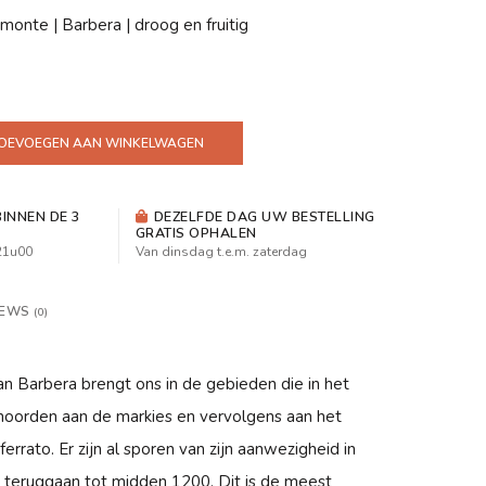
emonte | Barbera | droog en fruitig
OEVOEGEN AAN WINKELWAGEN
INNEN DE 3
DEZELFDE DAG UW BESTELLING
GRATIS OPHALEN
 21u00
Van dinsdag t.e.m. zaterdag
IEWS
(0)
n Barbera brengt ons in de gebieden die in het
oorden aan de markies en vervolgens aan het
rato. Er zijn al sporen van zijn aanwezigheid in
teruggaan tot midden 1200. Dit is de meest