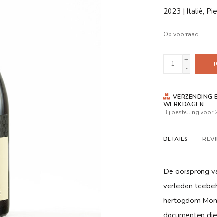
2023 | Italië, Pi
Op voorraad
+
T
-
VERZENDING B
WERKDAGEN
Bij bestelling voor
DETAILS
REV
De oorsprong va
verleden toebeh
hertogdom Monfer
documenten die 