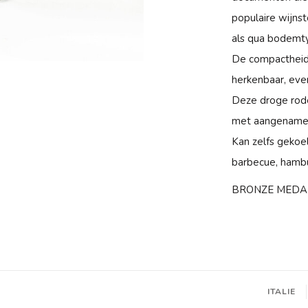
populaire wijns
als qua bodemty
De compactheid
herkenbaar, even
Deze droge rode 
met aangename t
Kan zelfs gekoel
barbecue, hambu
BRONZE MEDA
ITALIE