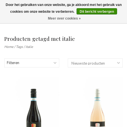
Door het gebruiken van onze website, ga je akkoord met het gebruik van
Wij leveren tot aan uw deur. Afhalen is mogelijk.
cookies om onze website te verbeteren.
Dit bericht verbergen
Meer over cookies »
0
Producten getagd met italie
Home
/
Tags
/
italie
Filteren