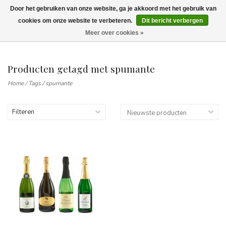
Door het gebruiken van onze website, ga je akkoord met het gebruik van
Wij leveren tot aan uw deur. Afhalen is mogelijk.
cookies om onze website te verbeteren.
Dit bericht verbergen
Meer over cookies »
0
Producten getagd met spumante
Home
/
Tags
/
spumante
Filteren