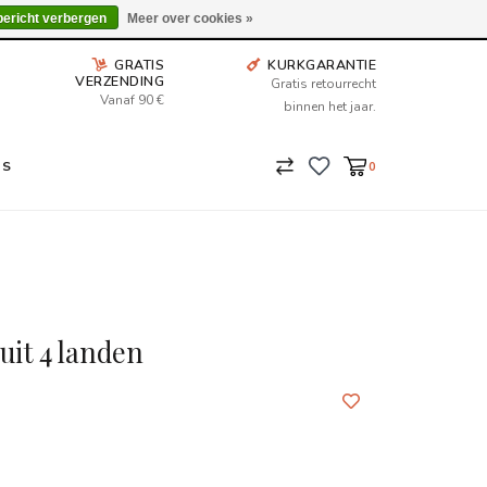
Wij leveren tot aan uw deur. Afhalen is mogelijk.
bericht verbergen
Meer over cookies »
GRATIS
KURKGARANTIE
VERZENDING
Gratis retourrecht
Vanaf 90 €
binnen het jaar.
NS
0
uit 4 landen