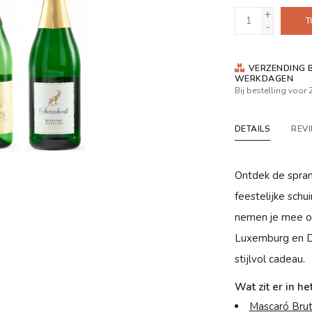
+
T
-
VERZENDING B
WERKDAGEN
Bij bestelling voor
DETAILS
REV
Ontdek de spran
feestelijke sch
nemen je mee op 
Luxemburg en Du
stijlvol cadeau.
Wat zit er in he
Mascaró Brut