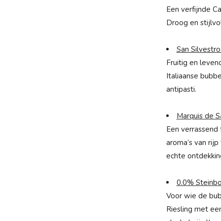
Een verfijnde Ca
Droog en stijlvol
San Silvestro
Fruitig en leve
Italiaanse bubbe
antipasti.
Marquis de 
Een verrassend 
aroma’s van rijp
echte ontdekkin
0.0% Steinboc
Voor wie de bubb
Riesling met een