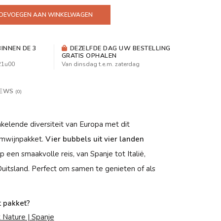
OEVOEGEN AAN WINKELWAGEN
INNEN DE 3
DEZELFDE DAG UW BESTELLING
GRATIS OPHALEN
 21u00
Van dinsdag t.e.m. zaterdag
IEWS
(0)
kelende diversiteit van Europa met dit
uimwijnpakket.
Vier bubbels uit vier landen
een smaakvolle reis, van Spanje tot Italië,
itsland. Perfect om samen te genieten of als
t pakket?
 Nature | Spanje