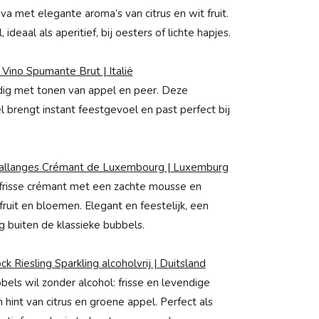
va met elegante aroma’s van citrus en wit fruit.
, ideaal als aperitief, bij oesters of lichte hapjes.
 Vino Spumante Brut | Italië
ndig met tonen van appel en peer. Deze
l brengt instant feestgevoel en past perfect bij
Sallanges Crémant de Luxembourg | Luxemburg
frisse crémant met een zachte mousse en
 fruit en bloemen. Elegant en feestelijk, een
g buiten de klassieke bubbels.
k Riesling Sparkling alcoholvrij | Duitsland
els wil zonder alcohol: frisse en levendige
 hint van citrus en groene appel. Perfect als