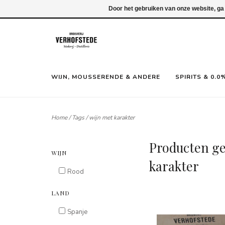
Inloggen
Door het gebruiken van onze website, ga
WIJN, MOUSSERENDE & ANDERE
SPIRITS & 0.0
Home
/
Tags
/
wijn met karakter
Producten ge
WIJN
karakter
Rood
LAND
Spanje