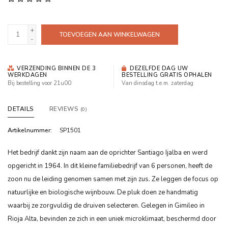
+
TOEVOEGEN AAN WINKELWAGEN
-
VERZENDING BINNEN DE 3
DEZELFDE DAG UW
WERKDAGEN
BESTELLING GRATIS OPHALEN
Bij bestelling voor 21u00
Van dinsdag t.e.m. zaterdag
DETAILS
REVIEWS
(0)
Artikelnummer:
SP1501
Het bedrijf dankt zijn naam aan de oprichter Santiago Ijalba en werd
opgericht in 1964. In dit kleine familiebedrijf van 6 personen, heeft de
zoon nu de leiding genomen samen met zijn zus. Ze leggen de focus op
natuurlijke en biologische wijnbouw. De pluk doen ze handmatig
waarbij ze zorgvuldig de druiven selecteren. Gelegen in Gimileo in
Rioja Alta, bevinden ze zich in een uniek microklimaat, beschermd door