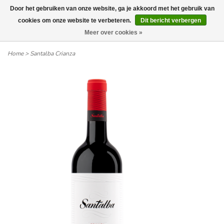
Door het gebruiken van onze website, ga je akkoord met het gebruik van
Wij leveren tot aan uw deur. Afhalen is mogelijk.
cookies om onze website te verbeteren.
Dit bericht verbergen
Meer over cookies »
0
Home
>
Santalba Crianza