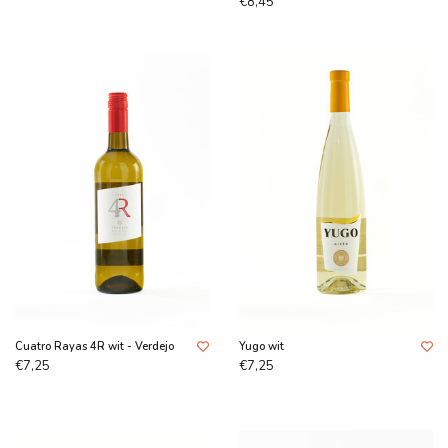
€8,45
Cuatro Rayas 4R wit - Verdejo
Yugo wit
€7,25
€7,25