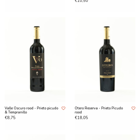
€10,50
Valle Oscuro rood - Prieto picudo
Otero Reserva - Prieto Picudo
& Tempranillo
rood
€8,75
€18,05