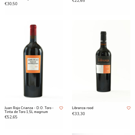
€22,65
€30,50
Juan Rojo Crianza - D.O. Toro -
Libranza rood
Tinta de Toro 1,5L magnum
€33,30
€52,65