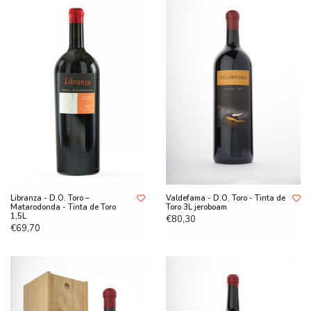
Libranza - D.O. Toro –
Valdefama - D.O. Toro - Tinta de
Matarodonda - Tinta de Toro
Toro 3L jeroboam
1,5L
€80,30
€69,70